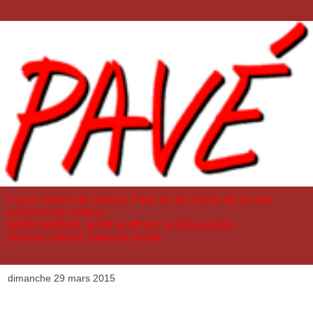
Façon dessin de presse, Pavé se fait l'écho de ce que
parcourt son auteur,
tantôt méditant, tantôt souffrant, tantôt souriant...
toujours aimant, toujours vivant.
dimanche 29 mars 2015